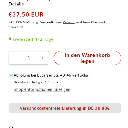
Details
€37,50 EUR
Normaler
Preis
inkl. 19% MwSt. zzgl. Versandkosten
Versand
wird beim Checkout
berechnet
Lieferzeit 1-2 Tage
In den Warenkorb
Verringere
Erhöhe
legen
die
die
Menge
Menge
Abholung bei
Lübarser Str. 40-46
verfügbar
für
für
Gewöhnlich fertig in 1 Stunde
CLASSIC
CLASSIC
Shop-Informationen anzeigen
Lidschattenpinsel
Lidschattenpinsel
Größe
Größe
12
12
Versandkostenfreie Lieferung in DE ab 80€
daVinci
daVinci