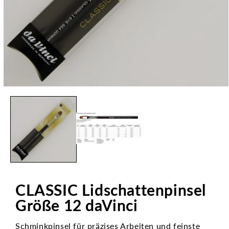
Medien
1
in
Modal
öffnen
CLASSIC Lidschattenpinsel
Größe 12 daVinci
Schminkpinsel für präzises Arbeiten und feinste