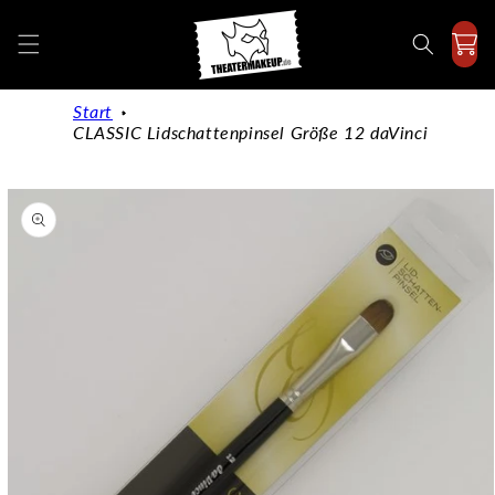
Direkt
zum
Inhalt
Start
CLASSIC Lidschattenpinsel Größe 12 daVinci
duktinformationen
ingen