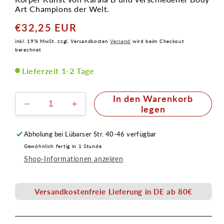
Art Champions der Welt.
€32,25 EUR
Normaler
Preis
inkl. 19% MwSt. zzgl. Versandkosten
Versand
wird beim Checkout
berechnet
Lieferzeit 1-2 Tage
In den Warenkorb
Verringere
Erhöhe
legen
die
die
Menge
Menge
Abholung bei
Lübarser Str. 40-46
verfügbar
für
für
Gewöhnlich fertig in 1 Stunde
Champion
Champion
Shop-Informationen anzeigen
at
at
Heart
Heart
Versandkostenfreie Lieferung in DE ab 80€