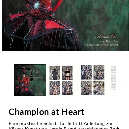
Medien
1
in
Modal
öffnen
Champion at Heart
Eine praktische Schritt für Schritt Anleitung zur
Körper Kunst von Karala B und verschiedener Body