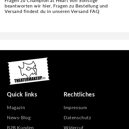
Fragen zu Champion at Heart von Sonstige
beantworten wir hier. Fragen zu Bestellung und
Versand findest du in unseren Versand FAQ
Quick links
Rechtliches
Magazin
Impressum
News-Blog
Datenschutz
B2B Kunden
Widerruf