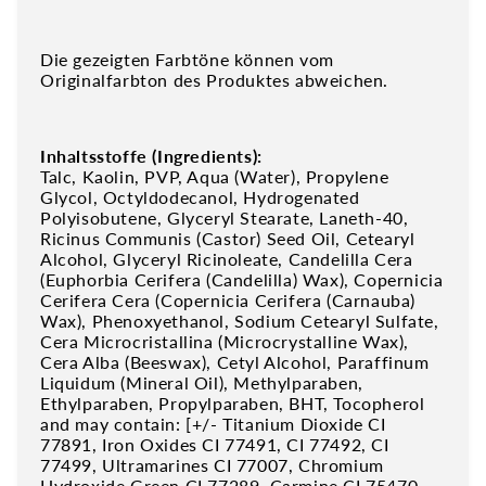
Die gezeigten Farbtöne können vom
Originalfarbton des Produktes abweichen.
Inhaltsstoffe (Ingredients):
Talc, Kaolin, PVP, Aqua (Water), Propylene
Glycol, Octyldodecanol, Hydrogenated
Polyisobutene, Glyceryl Stearate, Laneth-40,
Ricinus Communis (Castor) Seed Oil, Cetearyl
Alcohol, Glyceryl Ricinoleate, Candelilla Cera
(Euphorbia Cerifera (Candelilla) Wax), Copernicia
Cerifera Cera (Copernicia Cerifera (Carnauba)
Wax), Phenoxyethanol, Sodium Cetearyl Sulfate,
Cera Microcristallina (Microcrystalline Wax),
Cera Alba (Beeswax), Cetyl Alcohol, Paraffinum
Liquidum (Mineral Oil), Methylparaben,
Ethylparaben, Propylparaben, BHT, Tocopherol
and may contain: [+/- Titanium Dioxide CI
77891, Iron Oxides CI 77491, CI 77492, CI
77499, Ultramarines CI 77007, Chromium
Hydroxide Green CI 77289, Carmine CI 75470,