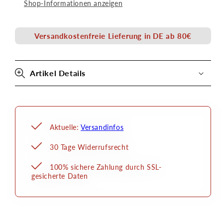
Shop-Informationen anzeigen
Eye
Eye
Liner
Liner
Kryolan
Kryolan
Versandkostenfreie Lieferung in DE ab 80€
Artikel Details
Aktuelle:
Versandinfos
30 Tage Widerrufsrecht
100% sichere Zahlung durch SSL-
gesicherte Daten