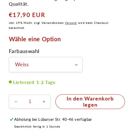
Qualität.
€17,90 EUR
Normaler
Preis
inkl. 19% MwSt. zzgl. Versandkosten
Versand
wird beim Checkout
berechnet
Wähle eine Option
Farbauswahl
Lieferzeit 1-2 Tage
In den Warenkorb
Verringere
Erhöhe
legen
die
die
Menge
Menge
Abholung bei
Lübarser Str. 40-46
verfügbar
für
für
Gewöhnlich fertig in 1 Stunde
Cake
Cake