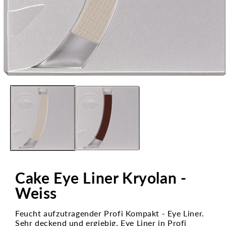
Medien
1
in
Modal
öffnen
Cake Eye Liner Kryolan -
Weiss
Feucht aufzutragender Profi Kompakt - Eye Liner.
Sehr deckend und ergiebig. Eye Liner in Profi