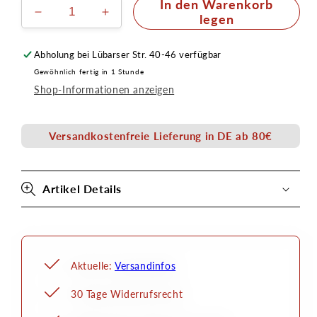
In den Warenkorb
Verringere
Erhöhe
legen
die
die
Menge
Menge
Abholung bei
Lübarser Str. 40-46
verfügbar
für
für
Gewöhnlich fertig in 1 Stunde
Becher
Becher
Shop-Informationen anzeigen
2ml
2ml
aus
aus
Metall
Metall
Versandkostenfreie Lieferung in DE ab 80€
für
für
Airbrush
Airbrush
Ultra
Ultra
Artikel Details
Aktuelle:
Versandinfos
30 Tage Widerrufsrecht