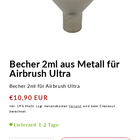
Medien
1
in
Becher 2ml aus Metall für
Modal
öffnen
Airbrush Ultra
Becher 2ml für Airbrush Ultra
€10,90 EUR
Normaler
Preis
inkl. 19% MwSt. zzgl. Versandkosten
Versand
wird beim Checkout
berechnet
Lieferzeit 1-2 Tage