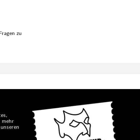
Fragen zu
es,
n mehr
e unseren