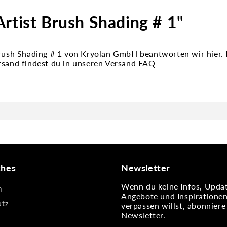
rtist Brush Shading # 1"
Brush Shading # 1 von Kryolan GmbH beantworten wir hier. 
rsand findest du in unseren Versand FAQ
ches
Newsletter
Wenn du keine Infos, Updat
m
Angebote und Inspiratione
utz
verpassen willst, abonnier
Newsletter.