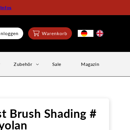
:
Infos
inloggen
Warenkorb
Zubehör
Sale
Magazin
st Brush Shading #
yolan