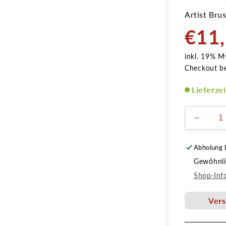
Artist Bru
€11
Normale
Preis
inkl. 19% M
Checkout b
Lieferze
Verring
die
Menge
Abholung 
für
Gewöhnlic
Artist
Brush
Shop-Inf
Shadin
#
Vers
1