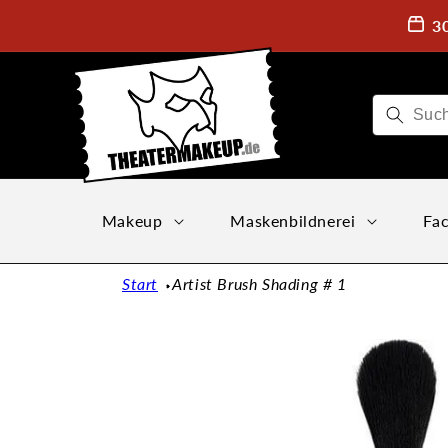
Direkt
zum
3
Inhalt
Makeup
Maskenbildnerei
Fac
Start
Artist Brush Shading # 1
Zu
Produktinformationen
springen