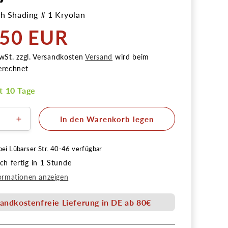
sh Shading # 1 Kryolan
,50 EUR
r
wSt. zzgl. Versandkosten
Versand
wird beim
erechnet
it 10 Tage
In den Warenkorb legen
ere
Erhöhe
die
Menge
bei
Lübarser Str. 40-46
verfügbar
für
h fertig in 1 Stunde
Artist
Brush
ormationen anzeigen
g
Shading
#
andkostenfreie Lieferung in DE ab 80€
1