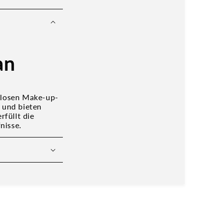
an
ellosen Make-up-
t und bieten
rfüllt die
nisse.