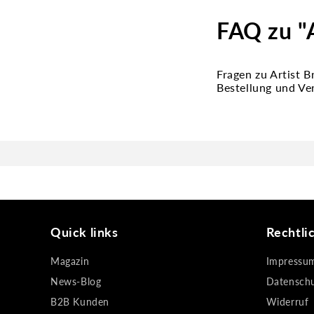
FAQ zu "A
Fragen zu Artist 
Bestellung und Ve
Quick links
Rechtli
Magazin
Impressu
News-Blog
Datensch
B2B Kunden
Widerruf