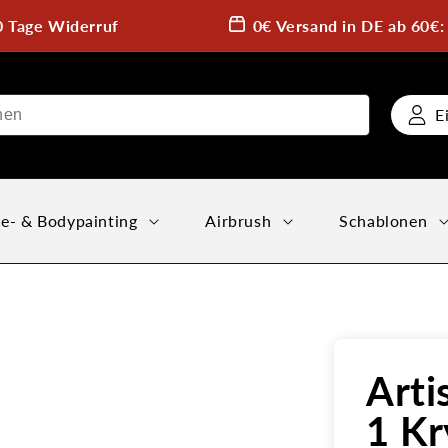
0 Tage Widerruf
0€ Versand in DE ab 60€
E
e- & Bodypainting
Airbrush
Schablonen
Arti
1 Kr