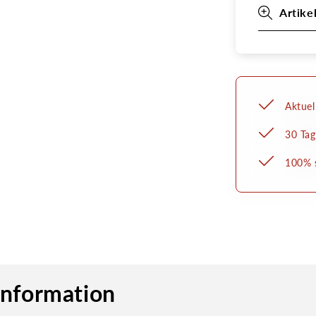
Artike
Aktuel
30 Tag
100% s
information