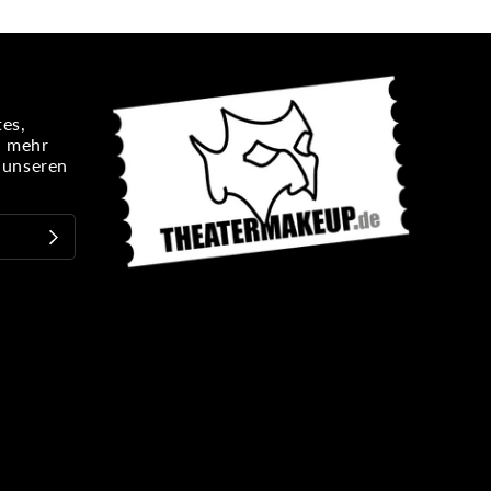
es,
n mehr
e unseren