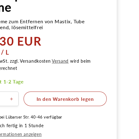
me
eme zum Entfernen von Mastix, Tube
nd, lösemittelfrei
,30 EUR
r
PRO
/
L
wSt. zzgl. Versandkosten
Versand
wird beim
erechnet
it 1-2 Tage
In den Warenkorb legen
ere
Erhöhe
die
Menge
bei
Lübarser Str. 40-46
verfügbar
für
h fertig in 1 Stunde
ALL
PUR
ormationen anzeigen