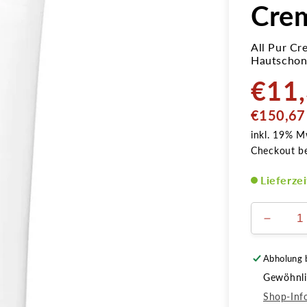
Cre
All Pur Cr
Hautschone
€11
Normale
Preis
GRUNDPREIS
€150,67
inkl. 19% M
Checkout b
Lieferze
Verring
die
Menge
Abholung 
für
Gewöhnlic
ALL
PUR
Shop-Inf