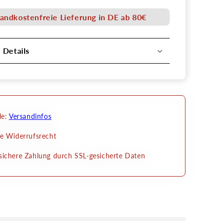
Mastix-
und
andkostenfreie Lieferung in DE ab 80€
p
MakeUp
er
Entferner
Creme
l Details
le:
Versandinfos
e Widerrufsrecht
ichere Zahlung durch SSL-gesicherte Daten