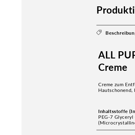
Produkt
Beschreibun
ALL PUR
Creme
Creme zum Entf
Hautschonend, l
Inhaltsstoffe (I
PEG-7 Glyceryl 
(Microcrystalli