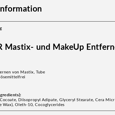
information
g
 Mastix- und MakeUp Entfern
ernen von Mastix, Tube
ösemittelfrei
ngredients):
Cocoate, Diisopropyl Adipate, Glyceryl Stearate, Cera Micro
ne Wax), Oleth-10, Cocoglycerides