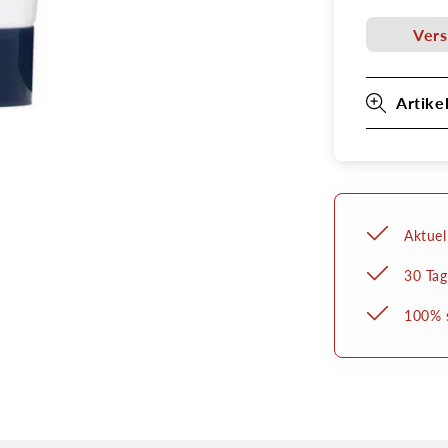
Mastix-
und
Vers
MakeU
Entfern
Creme
Artike
Aktuel
30 Tag
100% s