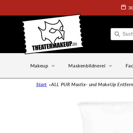
Direkt
zum
3
Inhalt
Makeup
Maskenbildnerei
Fac
Start
ALL PUR Mastix- und MakeUp Entfer
Zu
Produktinformationen
springen