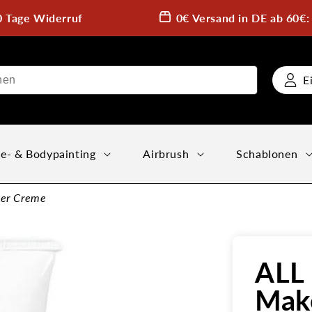
0 Tage Widerruf
0€ Versand in DE ab 60€
E
e- & Bodypainting
Airbrush
Schablonen
ner Creme
ALL
Mak