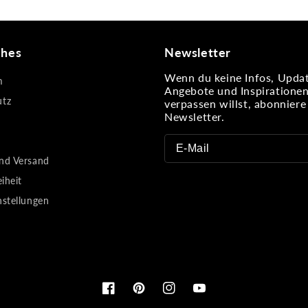
ches
Newsletter
Wenn du keine Infos, Updat
m
Angebote und Inspiratione
utz
verpassen willst, abonnier
Newsletter.
nd Versand
eiheit
nstellungen
Facebook
Pinterest
Instagram
YouTube