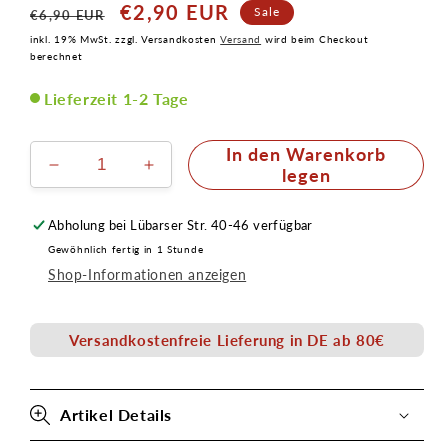
€2,90 EUR
Normaler
Verkaufspreis
Sale
€6,90 EUR
Preis
inkl. 19% MwSt. zzgl. Versandkosten
Versand
wird beim Checkout
berechnet
Lieferzeit 1-2 Tage
In den Warenkorb
Verringere
Erhöhe
legen
die
die
Menge
Menge
Abholung bei
Lübarser Str. 40-46
verfügbar
für
für
Gewöhnlich fertig in 1 Stunde
Airbrush
Airbrush
Shop-Informationen anzeigen
Step
Step
by
by
Step
Step
Versandkostenfreie Lieferung in DE ab 80€
Magazine
Magazine
-
-
04/2012
04/2012
Artikel Details