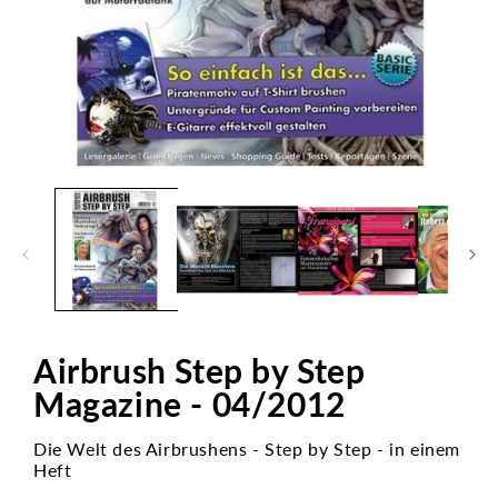
Medien
1
in
Modal
öffnen
Airbrush Step by Step
Magazine - 04/2012
Die Welt des Airbrushens - Step by Step - in einem
Heft