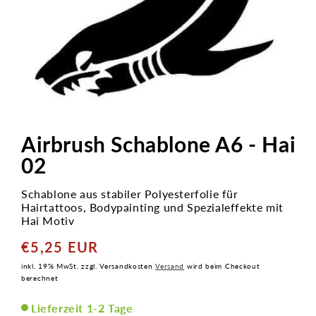
Medien
1
in
Airbrush Schablone A6 - Hai
Modal
öffnen
02
Schablone aus stabiler Polyesterfolie für
Hairtattoos, Bodypainting und Spezialeffekte mit
Hai Motiv
€5,25 EUR
Normaler
Preis
inkl. 19% MwSt. zzgl. Versandkosten
Versand
wird beim Checkout
berechnet
Lieferzeit 1-2 Tage