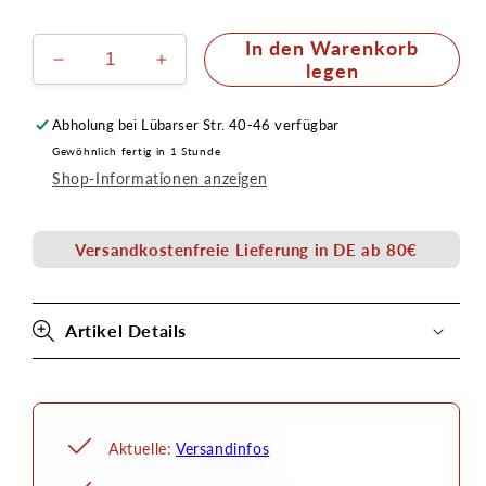
In den Warenkorb
Verringere
Erhöhe
legen
die
die
Menge
Menge
Abholung bei
Lübarser Str. 40-46
verfügbar
für
für
Gewöhnlich fertig in 1 Stunde
Airbrush
Airbrush
Shop-Informationen anzeigen
Schablone
Schablone
A6
A6
-
-
Versandkostenfreie Lieferung in DE ab 80€
Hai
Hai
02
02
Artikel Details
Aktuelle:
Versandinfos