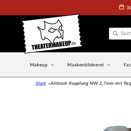
Direkt
zum
3
Inhalt
Makeup
Maskenbildnerei
Fac
Start
Airbrush Kupplung NW 2,7mm mit Regl
Zu
Produktinformationen
springen