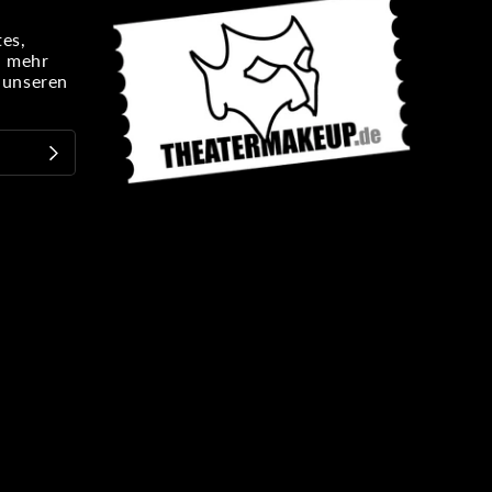
es,
n mehr
e unseren