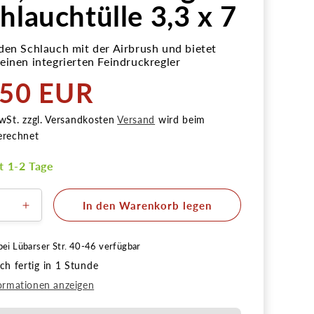
hlauchtülle 3,3 x 7
den Schlauch mit der Airbrush und bietet
einen integrierten Feindruckregler
,50 EUR
r
wSt. zzgl. Versandkosten
Versand
wird beim
erechnet
it 1-2 Tage
In den Warenkorb legen
ere
Erhöhe
die
Menge
bei
Lübarser Str. 40-46
verfügbar
für
h fertig in 1 Stunde
h
Airbrush
ng
Kupplung
ormationen anzeigen
NW