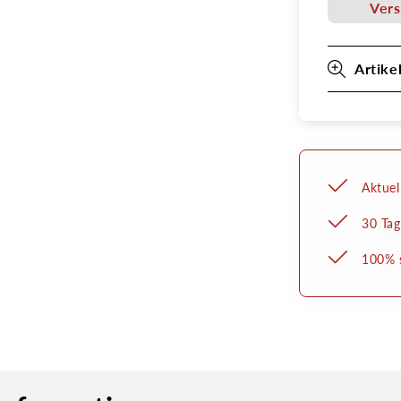
2,7mm
Vers
mit
Regler
&amp;
Artike
Schlauc
3,3
x
7
Aktuel
30 Tag
100% s