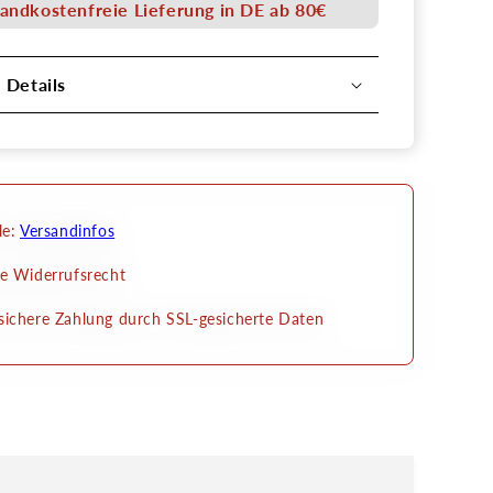
2,7mm
andkostenfreie Lieferung in DE ab 80€
mit
Regler
&amp;
l Details
htülle
Schlauchtülle
3,3
x
7
le:
Versandinfos
e Widerrufsrecht
ichere Zahlung durch SSL-gesicherte Daten