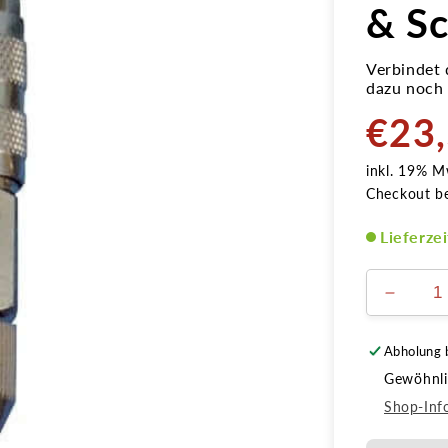
& Sc
Verbindet 
dazu noch 
€23
Normale
Preis
inkl. 19% M
Checkout b
Lieferze
Verring
die
Menge
Abholung 
für
Gewöhnlic
Airbrus
Kupplu
Shop-Inf
NW