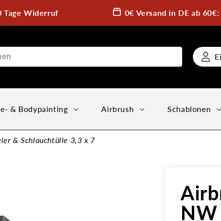
0 Tage Widerruf
0€ Versand in DE ab 60€
E
e- & Bodypainting
Airbrush
Schablonen
er & Schlauchtülle 3,3 x 7
Airb
NW 