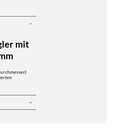
ler mit
7mm
durchmesser)
ierten