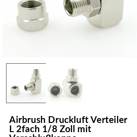
Medien
1
in
Modal
öffnen
Airbrush Druckluft Verteiler
L 2fach 1/8 Zoll mit