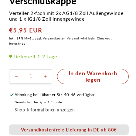
Verschlußkappe
Verteiler 2-fach mit 2x AG1/8 Zoll Außengewinde
und 1 x IG1/8 Zoll Innengewinde
€5,95 EUR
Normaler
Preis
inkl. 19% MwSt. zzgl. Versandkosten
Versand
wird beim Checkout
berechnet
Lieferzeit 1-2 Tage
In den Warenkorb
Verringere
Erhöhe
legen
die
die
Menge
Menge
Abholung bei
Lübarser Str. 40-46
verfügbar
für
für
Gewöhnlich fertig in 1 Stunde
Airbrush
Airbrush
Shop-Informationen anzeigen
Druckluft
Druckluft
Verteiler
Verteiler
L
L
Versandkostenfreie Lieferung in DE ab 80€
2fach
2fach