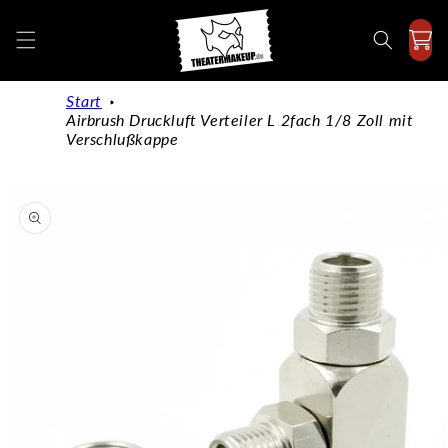
Direkt
zum
Inhalt
Start
Airbrush Druckluft Verteiler L 2fach 1/8 Zoll mit
Verschlußkappe
duktinformationen
ingen