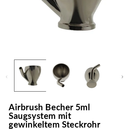
Medien
1
in
Modal
öffnen
Airbrush Becher 5ml
Saugsystem mit
gewinkeltem Steckrohr