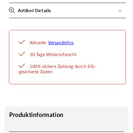
Steckrohr
Steckrohr
für
für
Artikel Details
Airbrush
Airbrush
Evolution
Evolution
Aktuelle:
Versandinfos
30 Tage Widerrufsrecht
100% sichere Zahlung durch SSL-
gesicherte Daten
Produktinformation