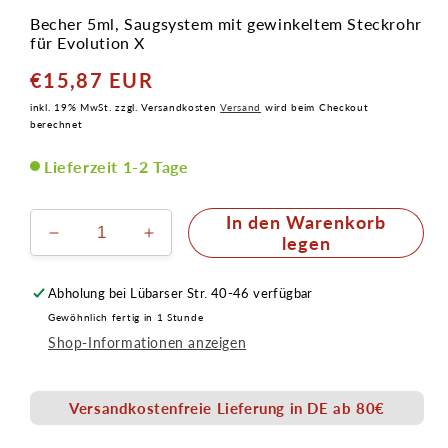
Becher 5ml, Saugsystem mit gewinkeltem Steckrohr
für Evolution X
€15,87 EUR
Normaler
Preis
inkl. 19% MwSt. zzgl. Versandkosten
Versand
wird beim Checkout
berechnet
Lieferzeit 1-2 Tage
In den Warenkorb
Verringere
Erhöhe
legen
die
die
Menge
Menge
Abholung bei
Lübarser Str. 40-46
verfügbar
für
für
Gewöhnlich fertig in 1 Stunde
Airbrush
Airbrush
Shop-Informationen anzeigen
Becher
Becher
5ml
5ml
Saugsystem
Saugsystem
Versandkostenfreie Lieferung in DE ab 80€
mit
mit
gewinkeltem
gewinkeltem