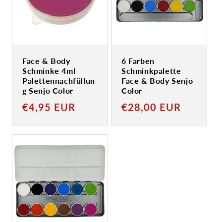
Face & Body
6 Farben
Schminke 4ml
Schminkpalette
Palettennachfüllun
Face & Body Senjo
g Senjo Color
Color
Normaler
Normaler
€4,95 EUR
€28,00 EUR
Preis
Preis