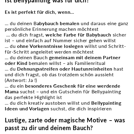
Ist Bellypainting was für dich?
Es ist perfekt für dich, wenn…
… du deinen B
abybauch bemalen
und daraus eine ganz
persönliche Erinnerung machen möchtest
… du dich fragst,
welche Farbe für Babybauch
sicher
ist – und einfach auf Nummer sicher gehen willst
… du
ohne Vorkenntnisse loslegen
willst und Schritt-
für-Schritt angeleitet werden möchtest
… du deinen Bauch
gemeinsam mit deinem Partner
oder Kind
bemalen willst – als Familienritual
… du
Dehnungsstreifen oder Hautunreinheiten
hast
und dich fragst, ob das trotzdem schön aussieht
(Antwort: Ja !)
… du ein
besonderes Geschenk für eine werdende
Mama
suchst – und ein Gutschein für Bellypainting
das perfekte Highlight ist
… du dich kreativ austoben willst und
Bellypainting
Ideen und Vorlagen
suchst, die dich inspirieren
Lustige, zarte oder magische Motive – was
passt zu dir und deinem Bauch?