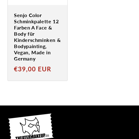
Senjo Color
Schminkpalette 12
Farben A Face &
Body für
Kinderschminken &
Bodypainting,
Vegan, Made in
Germany
Normaler
€39,00 EUR
Preis