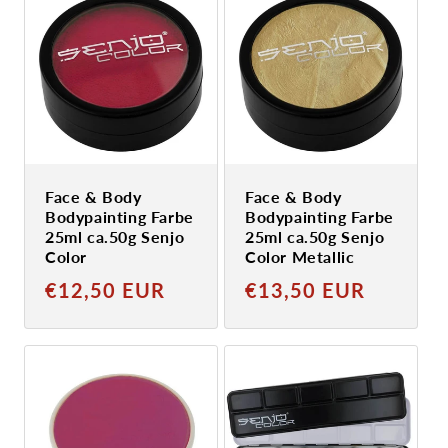
Face & Body
Face & Body
Bodypainting Farbe
Bodypainting Farbe
25ml ca.50g Senjo
25ml ca.50g Senjo
Color
Color Metallic
Normaler
Normaler
€12,50 EUR
€13,50 EUR
Preis
Preis