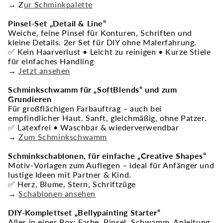
→ Z
ur Schminkpalette
Pinsel-Set „Detail & Line“
Weiche, feine Pinsel für Konturen, Schriften und
kleine Details. 2er Set für DIY ohne Malerfahrung.
✅ Kein Haarverlust • Leicht zu reinigen • Kurze Stiele
für einfaches Handling
→
Jetzt ansehen
Schminkschwamm für „SoftBlends“ und zum
Grundieren
Für großflächigen Farbauftrag – auch bei
empfindlicher Haut. Sanft, gleichmäßig, ohne Patzer.
✅ Latexfrei • Waschbar & wiederverwendbar
→
Zum Schminkschwamm
Schminkschablonen, für einfache „Creative Shapes“
Motiv-Vorlagen zum Auflegen – ideal für Anfänger und
lustige Ideen mit Partner & Kind.
✅ Herz, Blume, Stern, Schriftzüge
→
Schablonen ansehen
DIY-Komplettset „Bellypainting Starter“
Alles in einer Box: Farbe, Pinsel, Schwamm, Anleitung