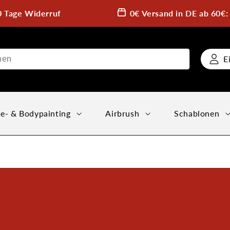
0 Tage Widerruf
0€ Versand in DE ab 60€
E
e- & Bodypainting
Airbrush
Schablonen