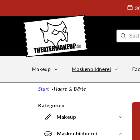
Direkt
zum
3
Inhalt
Makeup
Maskenbildnerei
Fac
Start
Haare & Bärte
Kategorien
Makeup
Maskenbildnerei