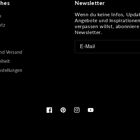
ches
Newsletter
Wenn du keine Infos, Updat
m
Angebote und Inspiratione
utz
verpassen willst, abonnier
Newsletter.
nd Versand
eiheit
nstellungen
Facebook
Pinterest
Instagram
YouTube