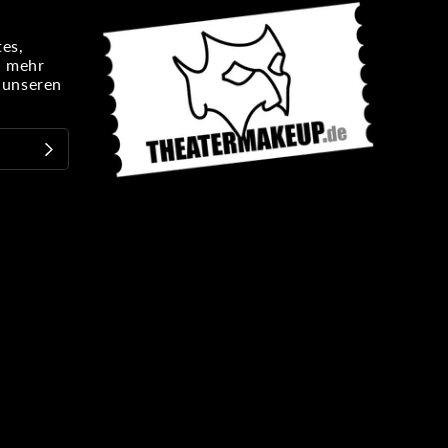
es,
n mehr
e unseren