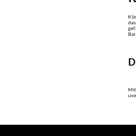
Kün
das
gef
Bar
D
Mit
usw