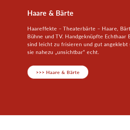
K
Haare & Bärte
a
Haareffekte – Theaterbärte – Haare, Bärt
t
Bühne und TV. Handgeknüpfte Echthaar 
e
sind leicht zu frisieren und gut angeklebt 
g
sie nahezu „unsichtbar“ echt.
o
r
>>> Haare & Bärte
i
e
: